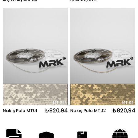
GR /180CM -
5000MT
120MT
₺820,94
₺820,94
Nakış Pulu MT01
Nakış Pulu MT02