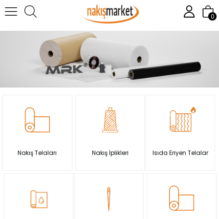
0
Nakış Telaları
Nakış İplikleri
Isıda Eriyen Telalar