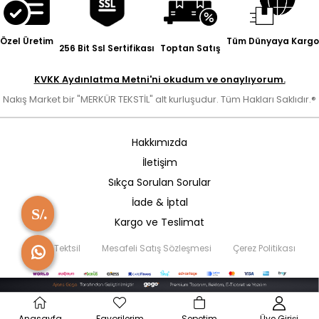
Özel Üretim
Tüm Dünyaya Kargo
256 Bit Ssl Sertifikası
Toptan Satış
KVKK Aydınlatma Metni'ni okudum ve onaylıyorum.
Nakış Market bir "MERKÜR TEKSTİL" alt kurluşudur. Tüm Hakları Saklıdır.®
Hakkımızda
İletişim
Sıkça Sorulan Sorular
İade & İptal
Kargo ve Teslimat
Merkür Tektsil
Mesafeli Satış Sözleşmesi
Çerez Politikası
Anasayfa
Favorilerim
Sepetim
Üye Girişi