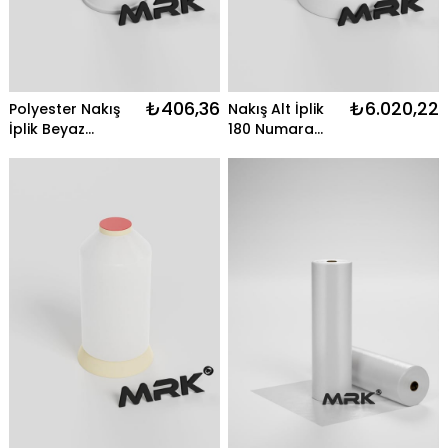
₺406,36
₺6.020,22
Polyester Nakış
Nakış Alt İplik
İplik Beyaz
180 Numara
2500MT
Beyaz -
10.000MT