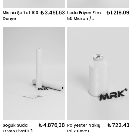
₺3.461,63
₺1.219,09
Misina Şeffaf 100
Isıda Eriyen Film
Denye
50 Micron /
90CM Şeffaf Tela
₺4.876,38
₺722,43
Soğuk Suda
Polyester Nakış
Eriyen Elyaflı 30
İplik Beyaz