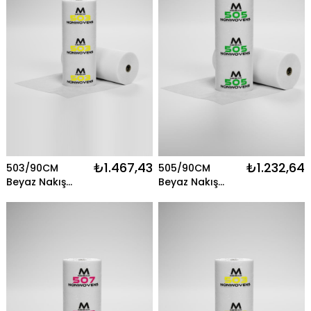
₺1.467,43
₺1.232,64
503/90CM
505/90CM
Beyaz Nakış
Beyaz Nakış
Telası - 500MT
Telası - 300MT
Merkür
Merkür
Nonwovens
Nonwovens