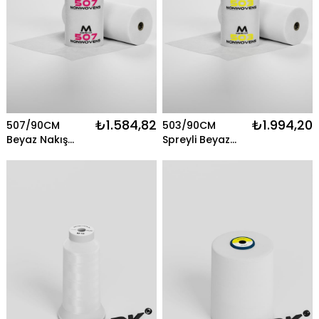
₺1.584,82
₺1.994,20
507/90CM
503/90CM
Beyaz Nakış
Spreyli Beyaz
Telası - 300MT
Nakış Telası -
Merkür
500MT Merkür
Nonwovens
Nonwovens