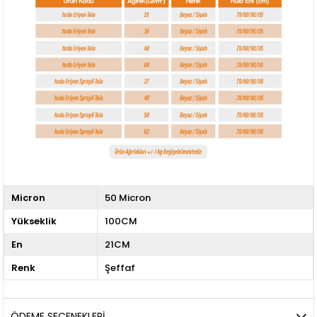
Micron
50 Micron
Yükseklik
100CM
En
21CM
Renk
Şeffaf
ÖDEME SEÇENEKLERI