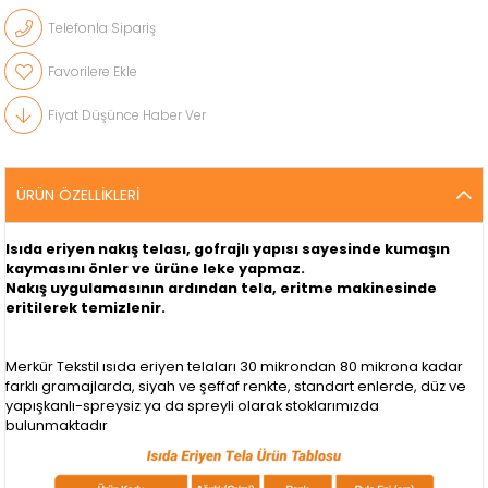
Telefonla Sipariş
Favorilere Ekle
Fiyat Düşünce Haber Ver
ÜRÜN ÖZELLIKLERI
Isıda eriyen nakış telası, gofrajlı yapısı sayesinde kumaşın
kaymasını önler ve ürüne leke yapmaz.
Nakış uygulamasının ardından tela, eritme makinesinde
eritilerek temizlenir.
Merkür Tekstil ısıda eriyen telaları 30 mikrondan 80 mikrona kadar
farklı gramajlarda, siyah ve şeffaf renkte, standart enlerde, düz ve
yapışkanlı-spreysiz ya da spreyli olarak stoklarımızda
bulunmaktadır