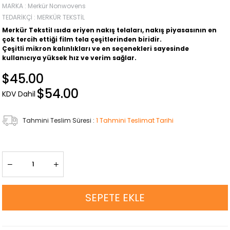
MARKA
:
Merkür Nonwovens
TEDARIKÇI
:
MERKÜR TEKSTIL
Merkür Tekstil ısıda eriyen nakış telaları, nakış piyasasının en
çok tercih ettiği film tela çeşitlerinden biridir.
Çeşitli mikron kalınlıkları ve en seçenekleri sayesinde
kullanıcıya yüksek hız ve verim sağlar.
$45.00
$54.00
KDV Dahil
Tahmini Teslim Süresi
:
1 Tahmini Teslimat Tarihi