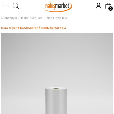
0
Anasayfa
Isıda Eriyen Tela
Isıda Eriyen Tela
Isıda Eriyen Film 50 Micron / 100CM Şeffaf Tela