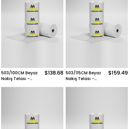
$138.68
$159.49
503/100CM Beyaz
503/115CM Beyaz
Nakış Telası -
Nakış Telası -
500MT Merkür
500MT Merkür
Nonwovens
Nonwovens