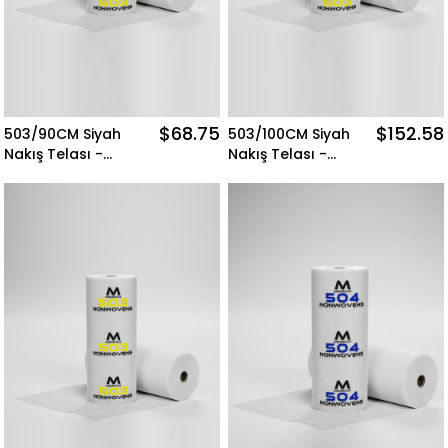
$68.75
$152.58
503/90CM Siyah
503/100CM Siyah
Nakış Telası -
Nakış Telası -
500MT Merkür
500MT Merkür
Nonwovens
Nonwovens