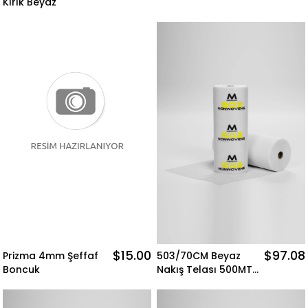
Kırık Beyaz
$15.00
$97.08
Prizma 4mm Şeffaf
503/70CM Beyaz
Boncuk
Nakış Telası 500MT
Merkür Nonwovens