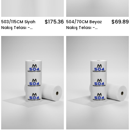
$175.36
$69.89
503/115CM Siyah
504/70CM Beyaz
Nakış Telası -
Nakış Telası -
500MT Merkür
300MT Merkür
Nonwovens
Nonwovens