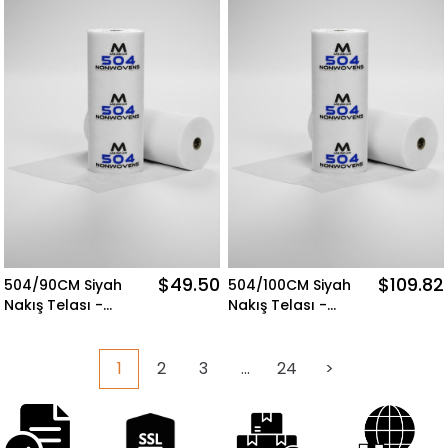
$49.50
$109.82
504/90CM Siyah
504/100CM Siyah
Nakış Telası -
Nakış Telası -
300MT Merkür
300MT Merkür
Nonwovens
Nonwovens
1
2
3
...
24
>